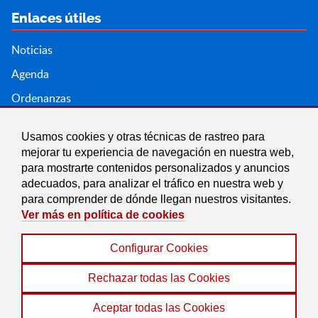
Enlaces útiles
Noticias
Agenda
Ordenanzas
Entidades y asociaciones
Usamos cookies y otras técnicas de rastreo para
mejorar tu experiencia de navegación en nuestra web,
para mostrarte contenidos personalizados y anuncios
adecuados, para analizar el tráfico en nuestra web y
para comprender de dónde llegan nuestros visitantes.
Ver más en política de cookies
Configurar Cookies
Aviso legal
|
Política de Cookies
|
Accesibilidad
|
Protección de Datos
|
Mapa Web
Rechazar todas las Cookies
© 2022 Ayuntamiento de Soportújar
Aceptar todas las Cookies